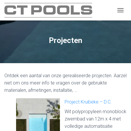
T
O
G
G
L
Projecten
E
N
A
V
I
G
Ontdek een aantal van onze gerealiseerde projecten. Aarzel
A
T
niet om ons meer info te vragen over de gebruikte
I
materialen, afmetingen, installatie, …
E
Project Kruibeke – D.C.
Wit polypropyleen monoblock
zwembad van 12m x 4 met
volledige automatisatie