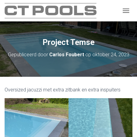
T
O
G
G
L
Project Temse
E
N
Gepubliceerd door
Carlos Foubert
op
oktober 24, 2023
A
V
I
G
A
T
Oversized jacuzzi met extra zitbank en extra inspuiters
I
E