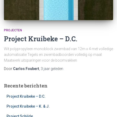
PROJECTEN
Project Kruibeke – D.C.
Wit polypropyleen monoblock zwembad van 12m x 4 met volledige
automatisatie Tegels en zwembadboorden volledig op maat
Maatwerk uitsparingen voor de boomvakken
Door
Carlos Foubert
,
3 jaar
geleden
Recente berichten
Project Kruibeke – D.C.
Project Kruibeke – K. & J.
Project Schilde